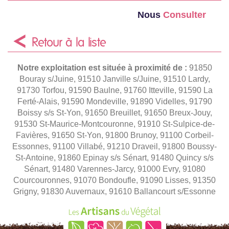
Nous
Consulter
Retour à la liste
Notre exploitation est située à proximité de :
91850
Bouray s/Juine, 91510 Janville s/Juine, 91510 Lardy,
91730 Torfou, 91590 Baulne, 91760 Itteville, 91590 La
Ferté-Alais, 91590 Mondeville, 91890 Videlles, 91790
Boissy s/s St-Yon, 91650 Breuillet, 91650 Breux-Jouy,
91530 St-Maurice-Montcouronne, 91910 St-Sulpice-de-
Favières, 91650 St-Yon, 91800 Brunoy, 91100 Corbeil-
Essonnes, 91100 Villabé, 91210 Draveil, 91800 Boussy-
St-Antoine, 91860 Epinay s/s Sénart, 91480 Quincy s/s
Sénart, 91480 Varennes-Jarcy, 91000 Evry, 91080
Courcouronnes, 91070 Bondoufle, 91090 Lisses, 91350
Grigny, 91830 Auvernaux, 91610 Ballancourt s/Essonne