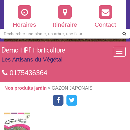
Horaires
Itinéraire
Contact
Demo
HPF Horticulture
Toggl
navig
Les Artisans du Végétal
0175436364
Nos produits jardin
> GAZON JAPONAIS