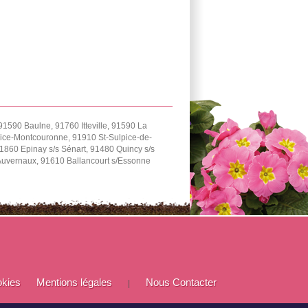
91590 Baulne, 91760 Itteville, 91590 La
urice-Montcouronne, 91910 St-Sulpice-de-
1860 Epinay s/s Sénart, 91480 Quincy s/s
Auvernaux, 91610 Ballancourt s/Essonne
okies
Mentions légales
Nous Contacter
|