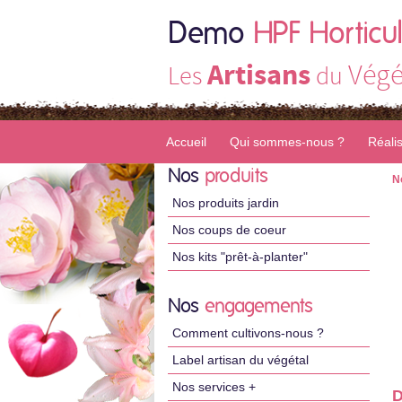
Demo
HPF Horticul
Artisans
Végé
Les
du
Accueil
Qui sommes-nous ?
Réali
Nos
produits
N
Nos produits jardin
Nos coups de coeur
Nos kits "prêt-à-planter"
Nos
engagements
Comment cultivons-nous ?
Label artisan du végétal
Nos services +
D