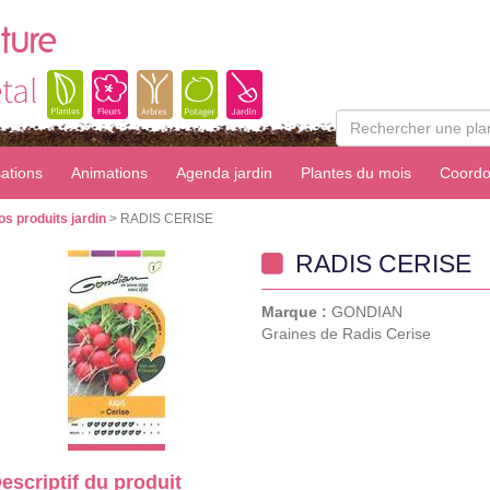
ture
tal
sations
Animations
Agenda jardin
Plantes du mois
Coordo
os produits jardin
> RADIS CERISE
RADIS CERISE
Marque :
GONDIAN
Graines de Radis Cerise
escriptif du produit