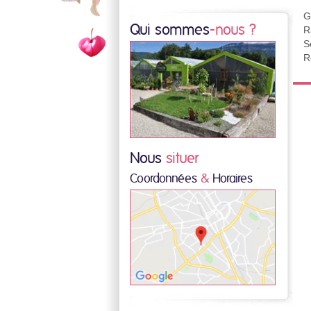
G
Qui sommes
-nous ?
R
S
R
Nous
situer
Coordonnées
&
Horaires