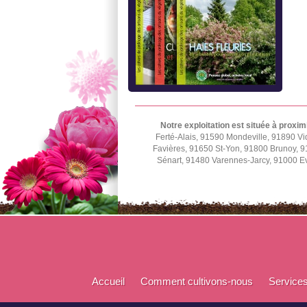
Notre exploitation est située à proxim
Ferté-Alais, 91590 Mondeville, 91890 Vi
Favières, 91650 St-Yon, 91800 Brunoy, 9
Sénart, 91480 Varennes-Jarcy, 91000 E
Accueil
Comment cultivons-nous
Service