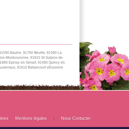
91590 Baulne, 91760 Itteville, 91590 La
urice-Montcouronne, 91910 St-Sulpice-de-
1860 Epinay s/s Sénart, 91480 Quincy s/s
Auvernaux, 91610 Ballancourt s/Essonne
okies
Mentions légales
Nous Contacter
|