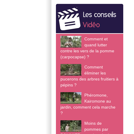
Les conseils
Vidéo
Comment et
quand lutter
contre les vers de la pomme
(carpocapse) ?
Comment
éliminer les
pucerons des arbres fruitiers à
pépins ?
Phéromone,
Kairomone au
jardin, comment cela marche
?
Moins de
pommes par