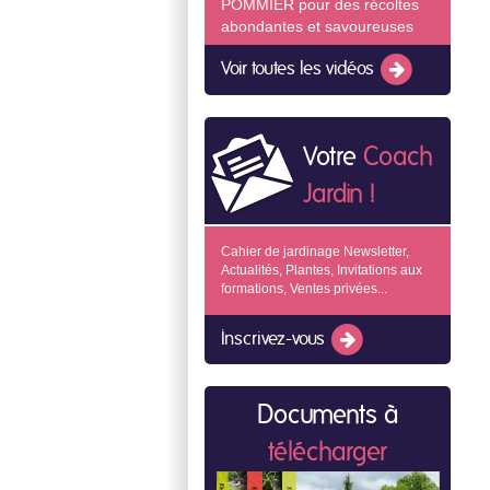
POMMIER pour des récoltes
abondantes et savoureuses
Voir toutes les vidéos
Votre
Coach
Jardin !
Cahier de jardinage Newsletter,
Actualités, Plantes, Invitations aux
formations, Ventes privées...
Inscrivez-vous
Documents à
télécharger