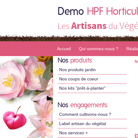
Demo
HPF Horticul
Artisans
Végé
Les
du
Accueil
Qui sommes-nous ?
Réali
Nos
produits
N
Nos produits jardin
Nos coups de coeur
Nos kits "prêt-à-planter"
Nos
engagements
Comment cultivons-nous ?
Label artisan du végétal
Nos services +
D