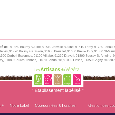
ité de :
91850 Bouray s/Juine, 91510 Janville s/Juine, 91510 Lardy, 91730 Torfou, 
delles, 91790 Boissy s/s St-Yon, 91650 Breuillet, 91650 Breux-Jouy, 91530 St-Ma
1100 Corbeil-Essonnes, 91100 Villabé, 91210 Draveil, 91800 Boussy-St-Antoine, 9
vry, 91080 Courcouronnes, 91070 Bondoufle, 91090 Lisses, 91350 Grigny, 91830 
" Établissement labélisé "
s +
Notre Label
Coordonnées & horaires
Gestion des co
|