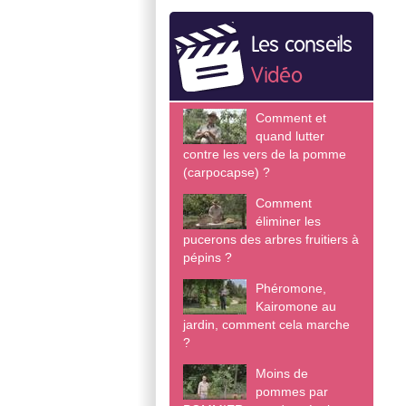
Les conseils
Vidéo
Comment et
quand lutter
contre les vers de la pomme
(carpocapse) ?
Comment
éliminer les
pucerons des arbres fruitiers à
pépins ?
Phéromone,
Kairomone au
jardin, comment cela marche
?
Moins de
pommes par