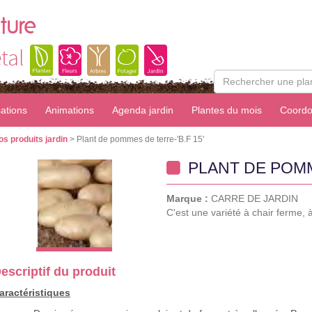
ture
tal
sations
Animations
Agenda jardin
Plantes du mois
Coordo
os produits jardin
> Plant de pommes de terre-'B.F 15'
PLANT DE POMME
Marque :
CARRE DE JARDIN
C'est une variété à chair ferme, 
escriptif du produit
aractéristiques