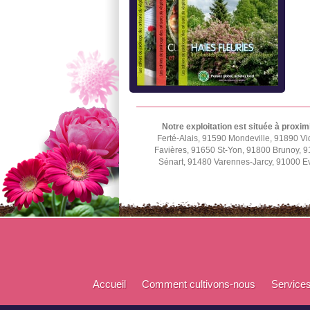
Notre exploitation est située à proxim
Ferté-Alais, 91590 Mondeville, 91890 Vi
Favières, 91650 St-Yon, 91800 Brunoy, 9
Sénart, 91480 Varennes-Jarcy, 91000 E
Accueil
Comment cultivons-nous
Service