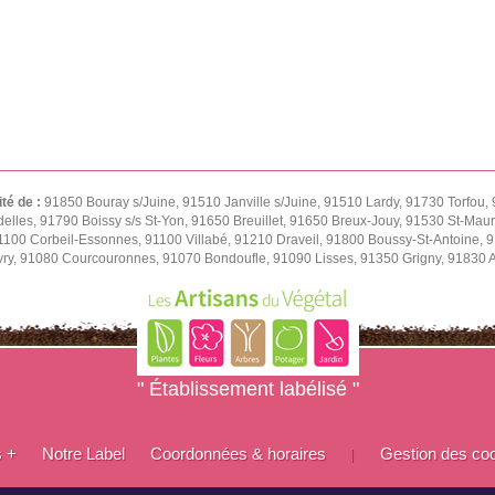
ité de :
91850 Bouray s/Juine, 91510 Janville s/Juine, 91510 Lardy, 91730 Torfou, 
delles, 91790 Boissy s/s St-Yon, 91650 Breuillet, 91650 Breux-Jouy, 91530 St-Ma
1100 Corbeil-Essonnes, 91100 Villabé, 91210 Draveil, 91800 Boussy-St-Antoine, 9
vry, 91080 Courcouronnes, 91070 Bondoufle, 91090 Lisses, 91350 Grigny, 91830 
" Établissement labélisé "
s +
Notre Label
Coordonnées & horaires
Gestion des co
|