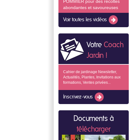
POMMIER pour des récoltes
abondantes et savoureuses
Voir toutes les vidéos
Votre
Coach
Jardin !
Cahier de jardinage Newsletter,
Actualités, Plantes, Invitations aux
formations, Ventes privées...
Inscrivez-vous
Documents à
télécharger