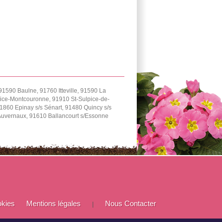
91590 Baulne, 91760 Itteville, 91590 La
urice-Montcouronne, 91910 St-Sulpice-de-
1860 Epinay s/s Sénart, 91480 Quincy s/s
Auvernaux, 91610 Ballancourt s/Essonne
okies
Mentions légales
Nous Contacter
|