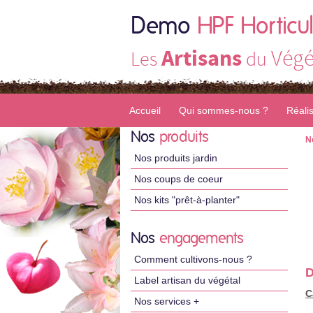
Demo
HPF Horticul
Artisans
Végé
Les
du
Accueil
Qui sommes-nous ?
Réali
Nos
produits
N
Nos produits jardin
Nos coups de coeur
Nos kits "prêt-à-planter"
Nos
engagements
Comment cultivons-nous ?
D
Label artisan du végétal
C
Nos services +