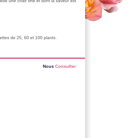
de une chair fine et dont la saveur est
yettes de 25, 60 et 100 plants.
Nous
Consulter