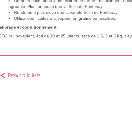
Demi-précoce, peau jaune clair et de forme très allongée. Possè
agréable. Plus farineuse que la 'Belle de Fontenay'
Rendement plus élevé que la variété Belle de Fontenay.
Utilisations : cuites à la vapeur, en gratins ou rissolées.
alibrage et conditionnement
5/32 m : boxaplant, étui de 10 et 25 ,plants, sacs de 1.5, 3 et 5 Kg, cla
Retour à la liste