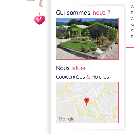
G
Qui sommes
-nous ?
R
C
V
S
R
Nous
situer
Coordonnées
&
Horaires