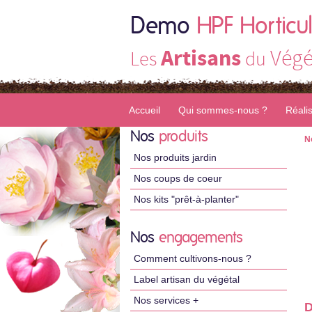
Demo
HPF Horticul
Artisans
Végé
Les
du
Accueil
Qui sommes-nous ?
Réali
Nos
produits
N
Nos produits jardin
Nos coups de coeur
Nos kits "prêt-à-planter"
Nos
engagements
Comment cultivons-nous ?
Label artisan du végétal
Nos services +
D