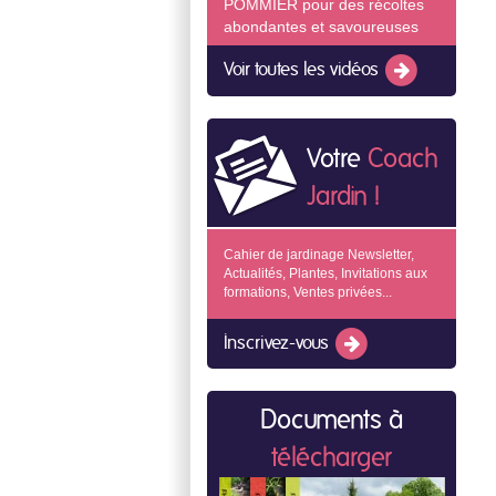
POMMIER pour des récoltes
abondantes et savoureuses
Voir toutes les vidéos
Votre
Coach
Jardin !
Cahier de jardinage Newsletter,
Actualités, Plantes, Invitations aux
formations, Ventes privées...
Inscrivez-vous
Documents à
télécharger