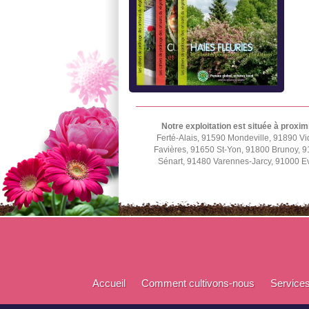
Notre exploitation est située à proxim
Ferté-Alais, 91590 Mondeville, 91890 Vi
Favières, 91650 St-Yon, 91800 Brunoy, 9
Sénart, 91480 Varennes-Jarcy, 91000 E
Accueil
Comment cultivons-nous
Service