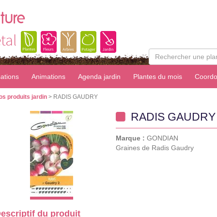
ture
tal
sations
Animations
Agenda jardin
Plantes du mois
Coordo
os produits jardin
> RADIS GAUDRY
RADIS GAUDRY
Marque :
GONDIAN
Graines de Radis Gaudry
escriptif du produit