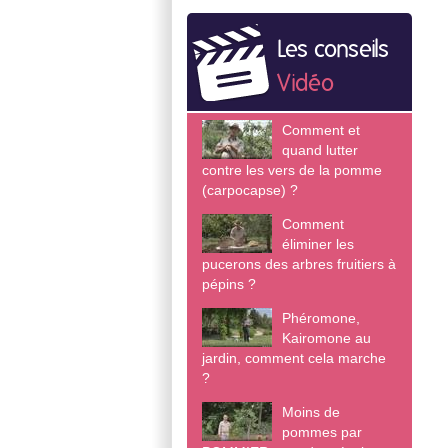
Les conseils
Vidéo
Comment et
quand lutter
contre les vers de la pomme
(carpocapse) ?
Comment
éliminer les
pucerons des arbres fruitiers à
pépins ?
Phéromone,
Kairomone au
jardin, comment cela marche
?
Moins de
pommes par