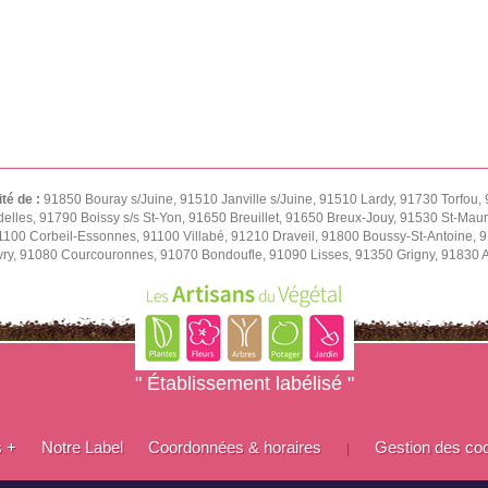
ité de :
91850 Bouray s/Juine, 91510 Janville s/Juine, 91510 Lardy, 91730 Torfou, 
delles, 91790 Boissy s/s St-Yon, 91650 Breuillet, 91650 Breux-Jouy, 91530 St-Ma
1100 Corbeil-Essonnes, 91100 Villabé, 91210 Draveil, 91800 Boussy-St-Antoine, 9
vry, 91080 Courcouronnes, 91070 Bondoufle, 91090 Lisses, 91350 Grigny, 91830 
" Établissement labélisé "
s +
Notre Label
Coordonnées & horaires
Gestion des co
|