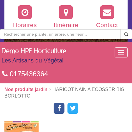
Horaires
Itinéraire
Contact
Demo
HPF Horticulture
Toggl
navig
Les Artisans du Végétal
0175436364
Nos produits jardin
> HARICOT NAIN A ECOSSER BIG
BORLOTTO