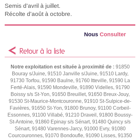
Semis d'avril à juillet.
Récolte d'août à octobre.
Nous
Consulter
Retour à la liste
Notre exploitation est située à proximité de :
91850
Bouray s/Juine, 91510 Janville s/Juine, 91510 Lardy,
91730 Torfou, 91590 Baulne, 91760 Itteville, 91590 La
Ferté-Alais, 91590 Mondeville, 91890 Videlles, 91790
Boissy s/s St-Yon, 91650 Breuillet, 91650 Breux-Jouy,
91530 St-Maurice-Montcouronne, 91910 St-Sulpice-de-
Favières, 91650 St-Yon, 91800 Brunoy, 91100 Corbeil-
Essonnes, 91100 Villabé, 91210 Draveil, 91800 Boussy-
St-Antoine, 91860 Epinay s/s Sénart, 91480 Quincy s/s
Sénart, 91480 Varennes-Jarcy, 91000 Evry, 91080
Courcouronnes, 91070 Bondoufle, 91090 Lisses, 91350