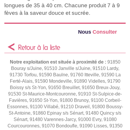
longues de 35 à 40 cm. Chacune produit 7 à 9
fèves à la saveur douce et sucrée.
Nous
Consulter
Retour à la liste
Notre exploitation est située à proximité de :
91850
Bouray s/Juine, 91510 Janville s/Juine, 91510 Lardy,
91730 Torfou, 91590 Baulne, 91760 Itteville, 91590 La
Ferté-Alais, 91590 Mondeville, 91890 Videlles, 91790
Boissy s/s St-Yon, 91650 Breuillet, 91650 Breux-Jouy,
91530 St-Maurice-Montcouronne, 91910 St-Sulpice-de-
Favières, 91650 St-Yon, 91800 Brunoy, 91100 Corbeil-
Essonnes, 91100 Villabé, 91210 Draveil, 91800 Boussy-
St-Antoine, 91860 Epinay s/s Sénart, 91480 Quincy s/s
Sénart, 91480 Varennes-Jarcy, 91000 Evry, 91080
Courcouronnes, 91070 Bondoufle, 91090 Lisses, 91350