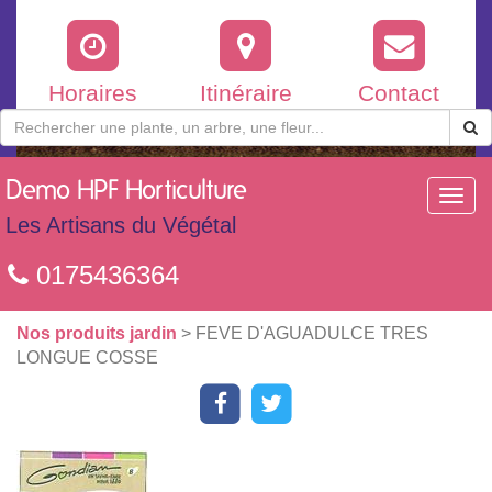
Horaires
Itinéraire
Contact
Demo
HPF Horticulture
Toggl
navig
Les Artisans du Végétal
0175436364
Nos produits jardin
> FEVE D'AGUADULCE TRES
LONGUE COSSE