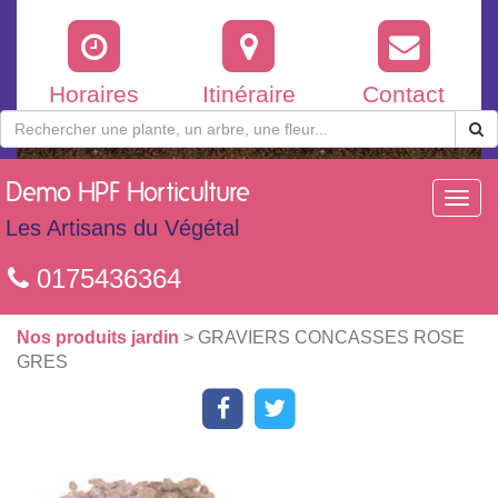
Horaires
Itinéraire
Contact
Demo
HPF Horticulture
Toggl
navig
Les Artisans du Végétal
0175436364
Nos produits jardin
> GRAVIERS CONCASSES ROSE
GRES