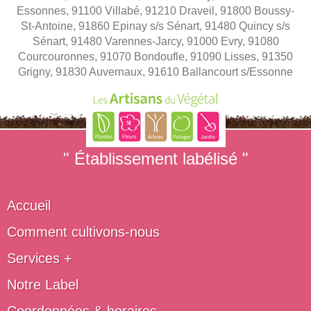
Essonnes, 91100 Villabé, 91210 Draveil, 91800 Boussy-
St-Antoine, 91860 Epinay s/s Sénart, 91480 Quincy s/s
Sénart, 91480 Varennes-Jarcy, 91000 Evry, 91080
Courcouronnes, 91070 Bondoufle, 91090 Lisses, 91350
Grigny, 91830 Auvernaux, 91610 Ballancourt s/Essonne
" Établissement labélisé "
Accueil
Comment cultivons-nous
Services +
Notre Label
Coordonnées & horaires