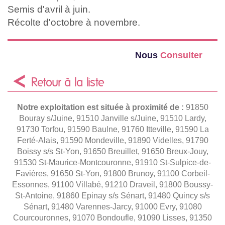
Semis d'avril à juin.
Récolte d'octobre à novembre.
Nous
Consulter
Retour à la liste
Notre exploitation est située à proximité de :
91850
Bouray s/Juine, 91510 Janville s/Juine, 91510 Lardy,
91730 Torfou, 91590 Baulne, 91760 Itteville, 91590 La
Ferté-Alais, 91590 Mondeville, 91890 Videlles, 91790
Boissy s/s St-Yon, 91650 Breuillet, 91650 Breux-Jouy,
91530 St-Maurice-Montcouronne, 91910 St-Sulpice-de-
Favières, 91650 St-Yon, 91800 Brunoy, 91100 Corbeil-
Essonnes, 91100 Villabé, 91210 Draveil, 91800 Boussy-
St-Antoine, 91860 Epinay s/s Sénart, 91480 Quincy s/s
Sénart, 91480 Varennes-Jarcy, 91000 Evry, 91080
Courcouronnes, 91070 Bondoufle, 91090 Lisses, 91350