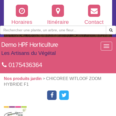
Horaires
Itinéraire
Contact
Demo
HPF Horticulture
Toggl
navig
Les Artisans du Végétal
0175436364
Nos produits jardin
> CHICOREE WITLOOF ZOOM
HYBRIDE F1