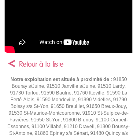
Retour à la liste
Notre exploitation est située à proximité de :
91850
Bouray s/Juine, 91510 Janville s/Juine, 91510 Lardy,
91730 Torfou, 91590 Baulne, 91760 Itteville, 91590 La
Ferté-Alais, 91590 Mondeville, 91890 Videlles, 91790
Boissy s/s St-Yon, 91650 Breuillet, 91650 Breux-Jouy,
91530 St-Maurice-Montcouronne, 91910 St-Sulpice-de-
Favières, 91650 St-Yon, 91800 Brunoy, 91100 Corbeil-
Essonnes, 91100 Villabé, 91210 Draveil, 91800 Boussy-
St-Antoine, 91860 Epinay s/s Sénart, 91480 Quincy s/s