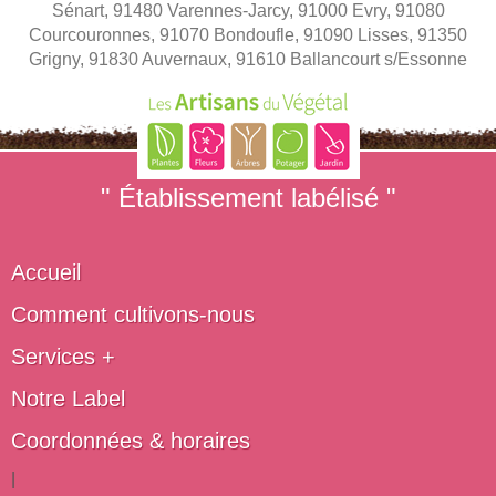
Sénart, 91480 Varennes-Jarcy, 91000 Evry, 91080
Courcouronnes, 91070 Bondoufle, 91090 Lisses, 91350
Grigny, 91830 Auvernaux, 91610 Ballancourt s/Essonne
" Établissement labélisé "
Accueil
Comment cultivons-nous
Services +
Notre Label
Coordonnées & horaires
|