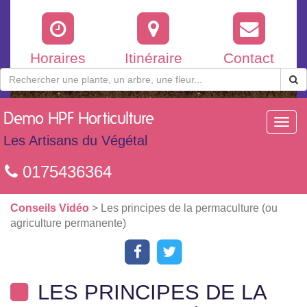
Horaires
Itinéraire
Contact
Demo
HPF Horticulture
Toggl
navig
Les Artisans du Végétal
0175436364
Conseils Vidéo
> Les principes de la permaculture (ou
agriculture permanente)
LES PRINCIPES DE LA